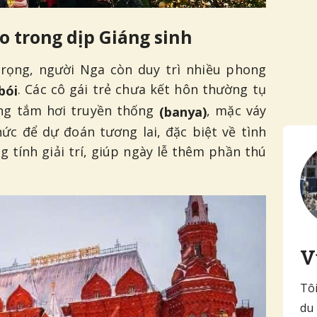
o trong dịp Giáng sinh
trọng, người Nga còn duy trì nhiều phong
. Các cô gái trẻ chưa kết hôn thường tụ
bói
ng tắm hơi truyền thống
, mặc váy
(banya)
hức để dự đoán tương lai, đặc biệt về tình
 tính giải trí, giúp ngày lễ thêm phần thú
V
Tôi
du 