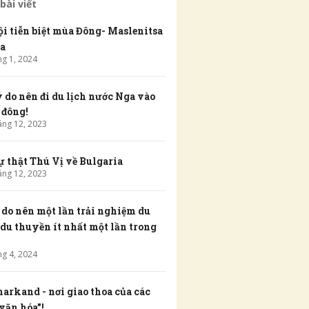
bài viết
ội tiễn biệt mùa Đông- Maslenitsa
a
ng
1
,
2024
ý do nên đi du lịch nước Nga vào
 đông!
áng
12
,
2023
ự thật Thú Vị về Bulgaria
áng
12
,
2023
í do nên một lần trải nghiệm du
 du thuyền ít nhất một lần trong
ng
4
,
2024
arkand - nơi giao thoa của các
văn hóa”!