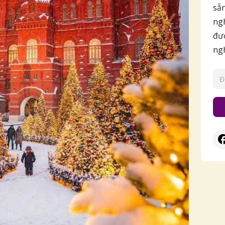
sẵn
ngh
đượ
ng