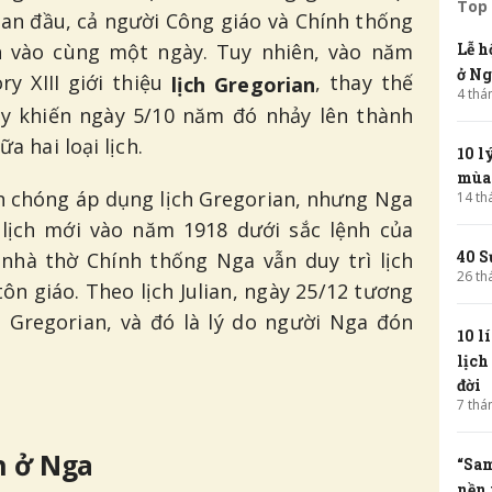
Top 
Ban đầu, cả người Công giáo và Chính thống
h vào cùng một ngày. Tuy nhiên, vào năm
Lễ h
ở Ng
y XIII giới thiệu
, thay thế
lịch Gregorian
4
thá
 này khiến ngày 5/10 năm đó nhảy lên thành
a hai loại lịch.
10 l
mùa
h chóng áp dụng lịch Gregorian, nhưng Nga
14
th
 lịch mới vào năm 1918 dưới sắc lệnh của
40 S
 nhà thờ Chính thống Nga vẫn duy trì lịch
26
th
 tôn giáo. Theo lịch Julian, ngày 25/12 tương
h Gregorian, và đó là lý do người Nga đón
10 l
lịch
đời
7
thá
h ở Nga
“Sam
nền 