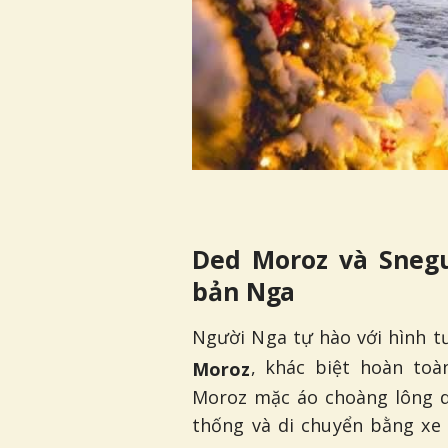
Ded Moroz và Snegu
bản Nga
Người Nga tự hào với hình t
, khác biệt hoàn to
Moroz
Moroz mặc áo choàng lông d
thống và di chuyển bằng x