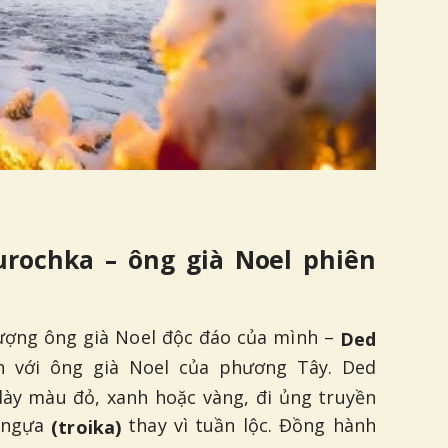
rochka – ông già Noel phiên
ượng ông già Noel độc đáo của mình –
Ded
àn với ông già Noel của phương Tây. Ded
ày màu đỏ, xanh hoặc vàng, đi ủng truyền
e ngựa
thay vì tuần lộc. Đồng hành
(troika)