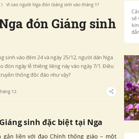
Vì sao người Nga đón Giáng sinh vào tháng 1?
Cả
sẽ 
 Nga đón Giáng sinh
ki
dẫn
ng sinh vào đêm 24 và ngày 25/12, người dân Nga
ào đón ngày lễ thiêng liêng này vào ngày 7/1. Điều
 truyền thống độc đáo như vậy?
tháng
12
iáng sinh đặc biệt tại Nga
 gắn liền với đạo Chính thống giáo – một