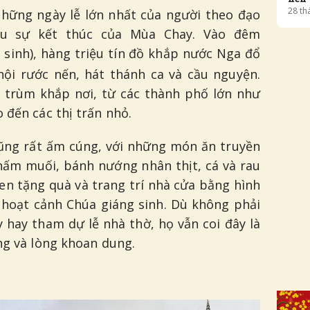
28
th
những ngày lễ lớn nhất của người theo đạo
ấu sự kết thúc của Mùa Chay. Vào đêm
sinh), hàng triệu tín đồ khắp nước Nga đổ
hội rước nến, hát thánh ca và cầu nguyện.
 trùm khắp nơi, từ các thành phố lớn như
 đến các thị trấn nhỏ.
ũng rất ấm cúng, với những món ăn truyền
ấm muối, bánh nướng nhân thịt, cá và rau
en tặng quà và trang trí nhà cửa bằng hình
c hoạt cảnh Chúa giáng sinh. Dù không phải
 hay tham dự lễ nhà thờ, họ vẫn coi đây là
ng và lòng khoan dung.