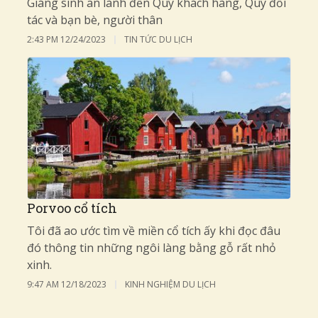
Giáng sinh an lành đến Quý khách hàng, Quý đối
tác và bạn bè, người thân
2:43 PM
12/24/2023
TIN TỨC DU LỊCH
Porvoo cổ tích
Tôi đã ao ước tìm về miền cổ tích ấy khi đọc đâu
đó thông tin những ngôi làng bằng gỗ rất nhỏ
xinh.
9:47 AM
12/18/2023
KINH NGHIỆM DU LỊCH