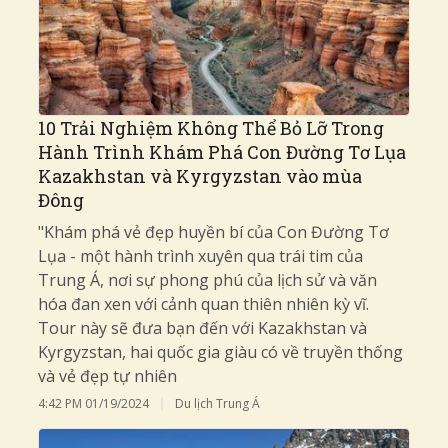
10 Trải Nghiệm Không Thể Bỏ Lỡ Trong
Hành Trình Khám Phá Con Đường Tơ Lụa
Kazakhstan và Kyrgyzstan vào mùa
Đông
"Khám phá vẻ đẹp huyền bí của Con Đường Tơ
Lụa - một hành trình xuyên qua trái tim của
Trung Á, nơi sự phong phú của lịch sử và văn
hóa đan xen với cảnh quan thiên nhiên kỳ vĩ.
Tour này sẽ đưa bạn đến với Kazakhstan và
Kyrgyzstan, hai quốc gia giàu có về truyền thống
và vẻ đẹp tự nhiên
4:42 PM
01/19/2024
Du lịch Trung Á