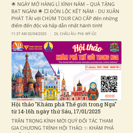
🌟 NGÀY MỞ HÀNG LÌ XÌNH NĂM – QUÀ TẶNG
BẠT NGÀN! 🌟 💥 ĐÓN LỘC KẾT NĂM - DU XUÂN
PHÁT TÀI với CHÙM TOUR CAO CẤP đến những
điểm đến độc và hấp dẫn nhất hành tinh!
11:37 AM
02/04/2025
DL CHÂU ÂU- PHI- MỸ-ÚC
Hội thảo "Khám phá Thế giới trong Nga"
từ 14-16h ngày thứ Sáu, 17/01/2025
TRÂN TRỌNG KÍNH MỜI QUÝ ĐỐI TÁC THAM
GIA CHƯƠNG TRÌNH HỘI THẢO: ✨ KHÁM PHÁ