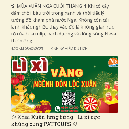
🌸 MÙA XUÂN NGA CUỐI THÁNG 4: Khi cỏ cây
đâm chồi, bầu trời trong xanh và thời tiết lý
tưởng để khám phá nước Nga. Không còn cái
lạnh khắc nghiệt, thay vào đó là không gian rực
rỡ của hoa tulip, bạch dương và dòng sông Neva
thơ mộng.
4:20 AM
03/02/2025
KINH NGHIỆM DU LỊCH
🎉 Khai Xuân tưng bừng– Lì xì cực
khủng cùng PATTOURS 🎊