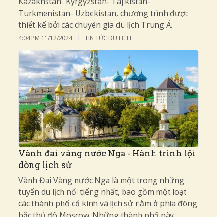
Kazakhstan- Kyrgyzstan- Tajikistan-
Turkmenistan- Uzbekistan, chương trình được
thiết kế bởi các chuyên gia du lịch Trung Á.
4:04 PM
11/12/2024
TIN TỨC DU LỊCH
Vành đai vàng nước Nga - Hành trình lội
dòng lịch sử
Vành Đai Vàng nước Nga là một trong những
tuyến du lịch nổi tiếng nhất, bao gồm một loạt
các thành phố cổ kính và lịch sử nằm ở phía đông
bắc thủ đô Moscow. Những thành phố này