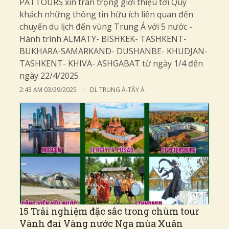
PATTOURS xin trân trọng giới thiệu tới Quý
khách những thông tin hữu ích liên quan đến
chuyến du lịch đến vùng Trung Á với 5 nước -
Hành trình ALMATY- BISHKEK- TASHKENT-
BUKHARA-SAMARKAND- DUSHANBE- KHUDJAN-
TASHKENT- KHIVA- ASHGABAT từ ngày 1/4 đến
ngày 22/4/2025
2:43 AM
03/29/2025
DL TRUNG Á-TÂY Á
15 Trải nghiệm đặc sắc trong chùm tour
Vành đai Vàng nước Nga mùa Xuân