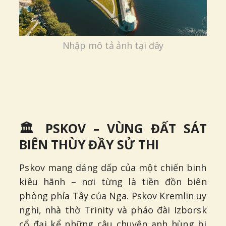
Nhập mô tả ảnh tại đây
🏛️ PSKOV – VÙNG ĐẤT SÁT
BIÊN THÙY ĐẦY SỬ THI
Pskov mang dáng dấp của một chiến binh
kiêu hãnh – nơi từng là tiền đồn biên
phòng phía Tây của Nga. Pskov Kremlin uy
nghi, nhà thờ Trinity và pháo đài Izborsk
cổ đại kể những câu chuyện anh hùng bi