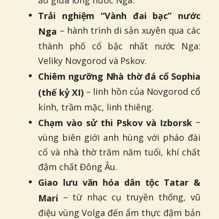
ảo giữa lòng nước Nga.
Trải nghiệm “Vành đai bạc” nước
– hành trình di sản xuyên qua các
Nga
thành phố cổ bậc nhất nước Nga:
Veliky Novgorod và Pskov.
Chiêm ngưỡng Nhà thờ đá cổ Sophia
– linh hồn của Novgorod cổ
(thế kỷ XI)
kính, trầm mặc, linh thiêng.
–
Chạm vào sử thi Pskov và Izborsk
vùng biên giới anh hùng với pháo đài
cổ và nhà thờ trăm năm tuổi, khí chất
đậm chất Đông Âu.
Giao lưu văn hóa dân tộc Tatar &
– từ nhạc cụ truyền thống, vũ
Mari
điệu vùng Volga đến ẩm thực đậm bản