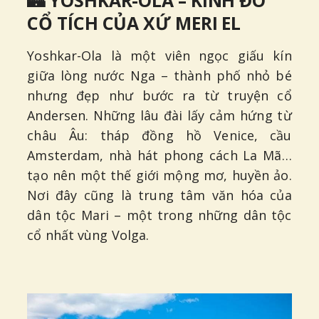
🏰 YOSHKAR-OLA – KINH ĐÔ
CỔ TÍCH CỦA XỨ MERI EL
Yoshkar-Ola là một viên ngọc giấu kín
giữa lòng nước Nga – thành phố nhỏ bé
nhưng đẹp như bước ra từ truyện cổ
Andersen. Những lâu đài lấy cảm hứng từ
châu Âu: tháp đồng hồ Venice, cầu
Amsterdam, nhà hát phong cách La Mã…
tạo nên một thế giới mộng mơ, huyền ảo.
Nơi đây cũng là trung tâm văn hóa của
dân tộc Mari – một trong những dân tộc
cổ nhất vùng Volga.