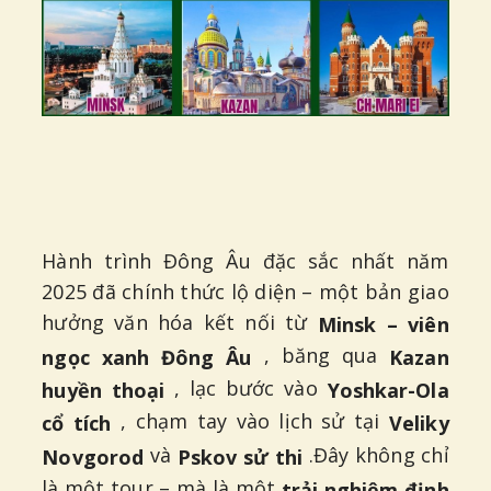
Hành trình Đông Âu đặc sắc nhất năm
2025 đã chính thức lộ diện – một bản giao
hưởng văn hóa kết nối từ
Minsk – viên
, băng qua
ngọc xanh Đông Âu
Kazan
, lạc bước vào
huyền thoại
Yoshkar-Ola
, chạm tay vào lịch sử tại
cổ tích
Veliky
và
.Đây không chỉ
Novgorod
Pskov sử thi
là một tour – mà là một
trải nghiệm định