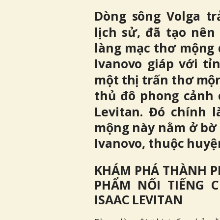
Dòng sông Volga tr
lịch sử, đã tạo nên
làng mạc thơ mộng d
Ivanovo giáp với t
một thị trấn thơ mộ
thủ đô phong cảnh c
Levitan. Đó chính l
mộng này nằm ở bờ p
Ivanovo, thuộc huyệ
KHÁM PHÁ THÀNH P
PHẨM NỐI TIẾNG C
ISAAC LEVITAN