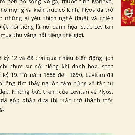
ằm bên bờ sông Volga, thuộc tỉnh Ivanovo,
thơ mộng và kiến trúc cổ kính, Plyos đã trở
 những ai yêu thích nghệ thuật và thiên
iệt nổi tiếng là nơi danh họa Isaac Levitan
mùa thu vàng nổi tiếng thế giới.
 kỷ 12 và đã trải qua nhiều biến động lịch
 chỉ thực sự nổi tiếng khi danh họa Isaac
ế kỷ 19. Từ năm 1888 đến 1890, Levitan đã
 nơi ông tìm thấy nguồn cảm hứng vô tận từ
đẹp. Những bức tranh của Levitan về Plyos,
, đã góp phần đưa thị trấn trở thành một
g.