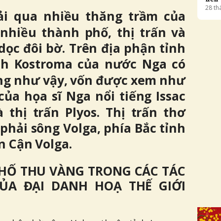
28
th
ải qua nhiều thăng trầm của
 nhiều thành phố, thị trấn và
ọc đôi bờ. Trên địa phận tỉnh
ỉnh Kostroma của nước Nga có
ng như vậy, vốn được xem như
ủa họa sĩ Nga nổi tiếng Issac
à thị trấn Plyos. Thị trấn thơ
hải sông Volga, phía Bắc tỉnh
n Cận Volga.
HỐ THU VÀNG TRONG CÁC TÁC
ỦA ĐẠI DANH HOẠ THẾ GIỚI