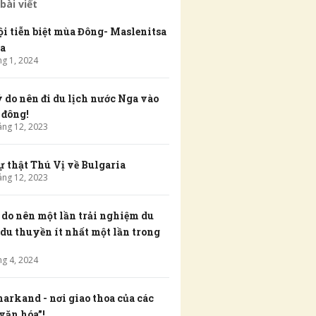
bài viết
ội tiễn biệt mùa Đông- Maslenitsa
a
ng
1
,
2024
ý do nên đi du lịch nước Nga vào
 đông!
áng
12
,
2023
ự thật Thú Vị về Bulgaria
áng
12
,
2023
í do nên một lần trải nghiệm du
 du thuyền ít nhất một lần trong
ng
4
,
2024
arkand - nơi giao thoa của các
văn hóa”!