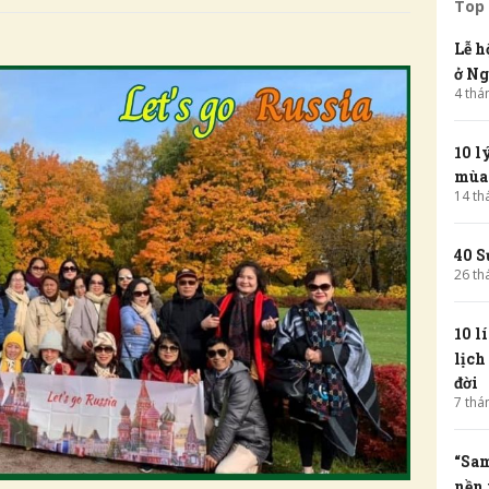
Top 
Lễ h
ở Ng
4
thá
10 l
mùa
14
th
40 S
26
th
10 l
lịch
đời
7
thá
“Sam
nền 