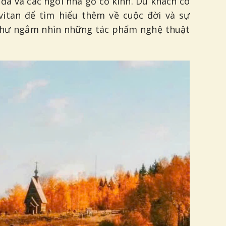
 đá và các ngôi nhà gỗ cổ kính. Du khách có
itan để tìm hiểu thêm về cuộc đời và sự
như ngắm nhìn những tác phẩm nghệ thuật