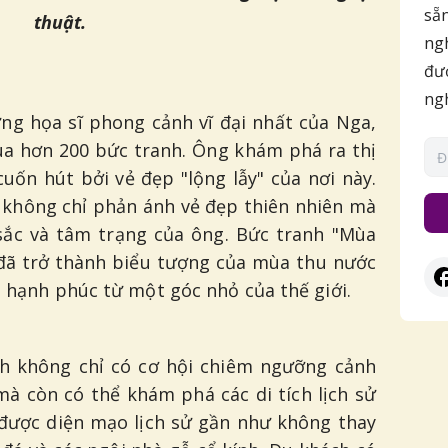
sẵn
thuật.
ngh
đượ
ng
ững họa sĩ phong cảnh vĩ đại nhất của Nga,
qua hơn 200 bức tranh. Ông khám phá ra thị
cuốn hút bởi vẻ đẹp "lộng lẫy" của nơi này.
không chỉ phản ánh vẻ đẹp thiên nhiên mà
sắc và tâm trạng của ông. Bức tranh "Mùa
 đã trở thành biểu tượng của mùa thu nước
à hạnh phúc từ một góc nhỏ của thế giới.
ch không chỉ có cơ hội chiêm ngưỡng cảnh
mà còn có thể khám phá các di tích lịch sử
ữ được diện mạo lịch sử gần như không thay